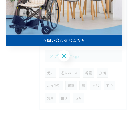
2026/08/06
ターミナルケアとプラン比較で選ぶ愛知県あま市の自分らしい終末期支援
お問い合わせはこちら
お問い合わせはこちら
タグ
Tags
愛知
老人ホーム
看護
点滴
たん吸引
個室
癌
外出
面会
費用
相談
訪問