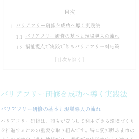
目次
バリアフリー研修を成功へ導く実践法
バリアフリー研修の基本と現場導入の流れ
福祉視点で実践できるバリアフリー対応策
障害福祉課と連携したバリアフリー推進法
公共施設予約システム利用時の注意点
研修効果を最大化するバリアフリー事例紹介
現場で役立つバリアフリーの知識とは
バリアフリー研修を成功へ導く実践法
現場で即実践できるバリアフリー知識集
バリアフリー研修の基本と現場導入の流れ
バリアフリー研修で学ぶ配慮の基本事項
障害福祉課の支援制度と現場活用法
バリアフリー研修は、誰もが安心して利用できる環境づくり
を推進するための重要な取り組みです。特に愛知県あま市の
コミュニケーション向上のバリアフリー手法