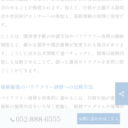
合わせることが推奨されます。加えて、行政が主催する説明
会や市民向けセミナーへの参加も、最新情報の取得に有効で
す。
たとえば、障害者手帳の申請方法やバリアフリー改修の補助
制度など、細かな要件や提出書類が変更される場合がありま
す。こうした点を公式情報で逐一チェックし、現場の研修内
容にも反映させることで、誤った運用やトラブルを未然に防
ぐことができます。
最新施策のバリアフリー研修への反映方法
バリアフリー研修を効果的に進めるには、行政や国が進める
最新の施策内容をいち早く把握し、研修プログラムや現場の
実践に的確に取り入れることが重要です。特に愛知県やあま
052-888-6555
お問い合わせはこちら
市の新たな取り組みや補助金制度、法改正の動向は、現場に