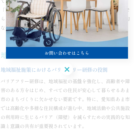
て、「実際に体験することで自分の課題が明確になった」
「現場で役立つ知識が身についた」といった評価が多く寄せ
られています。現場での迅速な対応力を高めるため、定期的
な研修参加をおすすめします。
お問い合わせはこちら
地域福祉における研修の最新動向報告
お問い合わせはこちら
地域福祉施策におけるバリアフリー研修の役割
バリアフリー研修は、地域福祉の基盤を強化し、高齢者や障
害のある方をはじめ、すべての住民が安心して暮らせるあま
市のまちづくりに欠かせない要素です。特に、愛知県あま市
では高齢化や多様な住民構成が進む中、地域活動や公共施設
の利用時に生じるバリア（障壁）を減らすための実践的な知
識と意識の共有が重要視されています。