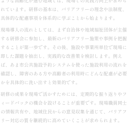
ような高齢化が進む地域では、現場での実践力向上が求めら
防災センターで学ぶバリアフリー対応力
れています。研修の基本は、バリアフリーの理念や法制度、
地域福祉における研修の最新動向報告
具体的な配慮事項を体系的に学ぶことから始まります。
地域福祉施策におけるバリアフリー研修の役割
現場導入の流れとしては、まず自治体や地域福祉団体が主催
行政が推進するバリアフリー研修の最新事情
する研修会に参加し、最新のバリアフリー施策や事例を把握
障害福祉課が注目する研修トレンド解説
することが第一歩です。その後、施設や事業所単位で現場に
あま市コミュニティー施策とバリアフリー研修
即した課題を抽出し、実践的な改善策を検討します。例え
防災とバリアフリー研修の連携ポイント
ば、あま市公共施設予約システムを使った施設利用の流れを
安心な暮らしを支えるバリアフリーの必要性
確認し、障害のある方や高齢者の利用時にどんな配慮が必要
多様な世代に不可欠なバリアフリーの意義
かを具体的に洗い出すと効果的です。
安心社会実現に向けたバリアフリー施策の要点
研修の成果を現場で活かすためには、定期的な振り返りやフ
災害時も安心なバリアフリー環境づくり
ィードバックの機会を設けることが重要です。現場職員同士
の情報共有や、地域住民からの意見収集を通じて、バリアフ
公共施設におけるバリアフリー対応の重要性
リー対応の質を継続的に高めていくことが求められます。
福祉研修が広げるバリアフリー意識の浸透