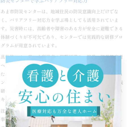
防災センターで学ぶバリアフリー対応力
あま市防災センターは、地域住民の防災意識向上だけでな
く、バリアフリー対応力を学ぶ場としても活用されていま
す。災害時には、高齢者や障害のある方が安全に避難できる
体制づくりが不可欠であり、センターでは実践的な研修プロ
グラムが用意されています。
具体的には、車いす利用者の避難誘導や、視覚・聴覚障害者
への情報伝達方法を体験できるプログラムが人気です。ま
た、避難所のバリアフリー化や、非常時のコミュニケーショ
ン手段の確保についても学ぶことができます。こうした実践
研修は、地域の防災担当者やボランティアにとって貴重なス
キルアップの機会となっています。
注意点として、災害時は想定外の事態が発生しやすいため、
事前の訓練や定期的な見直しが不可欠です。参加者の声とし