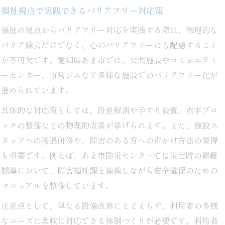
行政発信の施策を活かすためのポイント
福祉視点で実践できるバリアフリー対応策
行政発信のバリアフリー情報を活用する方法
福祉の視点からバリアフリー対応を実践する際は、物理的な
障害福祉課の公式情報を正確に把握するコツ
バリア除去だけでなく、心のバリアフリーにも配慮すること
最新施策のバリアフリー研修への反映方法
が不可欠です。愛知県あま市では、公共施設やコミュニティ
コミュニティーセンターと行政連携の重要性
ーセンター、市営ジムなど多様な施設でのバリアフリー化が
防災関連施策とバリアフリーの融合ポイント
進められています。
初めてでも理解しやすい研修内容の極意
具体的な対応策としては、段差解消や手すり設置、点字ブロ
初学者向けバリアフリー研修の進め方
ックの整備などの物理的改善が挙げられます。また、施設ス
実践例で学ぶバリアフリー理解のポイント
タッフへの接遇研修や、障害のある方への声かけ方法の習得
わかりやすいバリアフリー用語と使い方
も重要です。例えば、あま市防災センターでは災害時の避難
誘導において、障害福祉課と連携しながら安全確保のための
公共施設事例で学ぶ研修の分かりやすさ
マニュアルを整備しています。
研修資料作成時のバリアフリー配慮の工夫
注意点として、単なる設備改修にとどまらず、利用者の多様
なニーズに柔軟に対応できる体制づくりが必要です。利用者