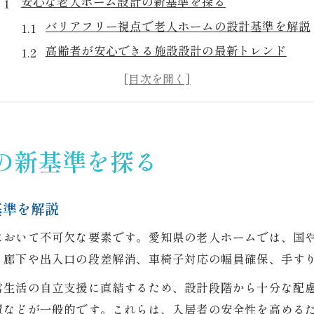
安心な老人ホーム設計の新基準を探る
バリアフリー視点で老人ホームの設計基準を解説
高齢者が安心できる施設設計の最新トレンド
愛知県で重視される老人ホームの安全要件とは
転倒防止とバリアフリー設計の具体策を紹介
入居者目線で考える安心な老人ホームの条件
バリアフリーが叶える快適な高齢者施設
の新基準を探る
老人ホーム設計におけるバリアフリーの役割
高齢者の自立支援を促す施設バリアフリー化
基準を解説
バリアフリー設計がもたらす生活の質向上
において不可欠な要素です。愛知県の老人ホームでは、国
快適な動線確保と老人ホームのバリアフリー設計
。廊下や出入口の段差解消、車椅子対応の幅員確保、手す
入居者の健康を守るバリアフリーの工夫事例
常生活の自立支援に直結するため、設計段階から十分な配
愛知県で選ばれる施設設計の秘訣とは
置などが一般的です。これらは、入居者の安全性を高める