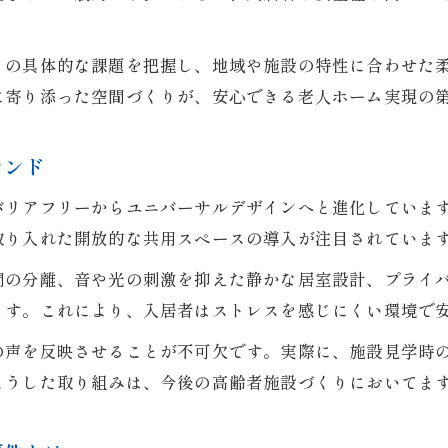
老人ホーム選びで重視される設計ポイントを解説
バリアフリー設計が愛知県で支持される理由
との具体的な課題を把握し、地域や施設の特性に合わせた
入居者ニーズを満たす施設設計の工夫とは
に寄り添った空間づくりが、安心できる老人ホーム実現の
愛知県の基準に沿った老人ホーム設計の実際
快適で安心なバリアフリー施設が選ばれる背景
レンド
安全性重視で進化する老人ホームの現場
バリアフリーからユニバーサルデザインへと進化していま
老人ホームの安全性を高めるバリアフリー設計
取り入れた開放的な共用スペースの導入が注目されていま
最新の安全対策を活かした施設設計の実例紹介
間の分離、音や光の刺激を抑えた静かな居室設計、プライ
転倒リスクを低減するバリアフリー工夫集
ます。これにより、入居者はストレスを感じにくい環境で
高齢者が安心できる現場運営と設計の連携
の声を反映させることが不可欠です。実際に、施設見学時
バリアフリー基準を守る老人ホームの現場改革
こうした取り組みは、今後の高齢者施設づくりにおいてま
高齢者の暮らしに寄り添う設計戦略
老人ホームの暮らしを豊かにするバリアフリー