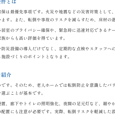
要件とは
快適性と安全性を両立する設計の考え方
確保は最優先事項です。火災や地震などの災害対策として
生活動線を配慮したバリアフリー設計の要点
います。また、転倒や事故のリスクを減らすため、床材の
高齢者の自立を支える施設設計のヒント
各居室のプライバシー確保や、緊急時に迅速対応できるナ
入居者の心に寄り添うバリアフリー空間づくり
家族からも高い評価を得ています。
バリアフリー施設運営のポイントを徹底解説
や防災設備の導入だけでなく、定期的な点検やスタッフへ
老人ホーム運営で重要なバリアフリー対応策
る施設づくりのポイントとなります。
施設設計と運営の連携で実現する快適環境
現場で役立つバリアフリー運営ノウハウ集
お問い合わせはこちら
お問い合わせはこちら
を紹介
入居者満足度を高める運営と設計の工夫
つです。そのため、老人ホームでは転倒防止を意識したバ
老人ホームのバリアフリー運営課題と解決策
を選ぶことが基本です。
設置、廊下やトイレの照明強化、夜間の足元灯など、細や
の配置にも注意が必要です。実際、転倒リスクを軽減した